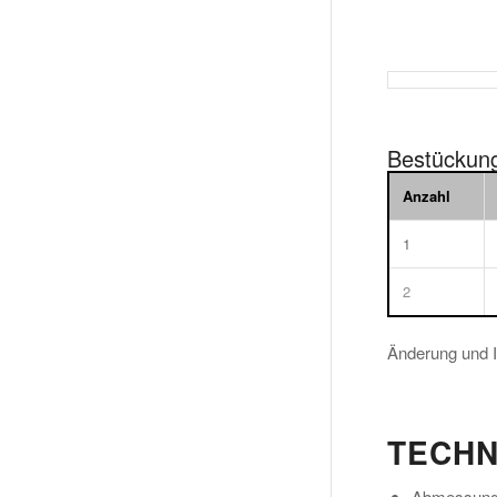
Bestückun
Anzahl
1
2
Änderung und I
TECHN
Abmessung