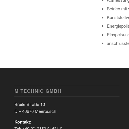
Betrieb mit
Kunststoffve
Energiepoll
Einspeisun
anschlussfe
M TECHNIC GMBH
Breite Straße 10
D – 40670 Meerbusch
Kontakt:
Tel: +49 (0) 2159 81431 0