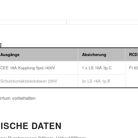
g
Ausgänge
Absicherung
RCD
CEE 16A Kupplung 5pol./400V
1 x LS 16A 3p.C
FI 6
Schutzkontaktsteckdosen 230V
2x LS 16A 1p.B
rrtum vorbehalten
ISCHE DATEN
en: Durchmesser: 240mm, Höhe:1030mm