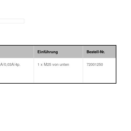
Einführung
Bestell-Nr.
3A/0,03A/4p.
1 x M25 von unten
72001250