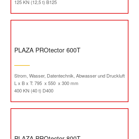
125 KN (12,5 t) B125
PLAZA PROtector 600T
Strom, Wasser, Datentechnik, Abwasser und Druckluft
L x B x T: 795 x 550 x 300 mm
400 KN (40 t) D400
PLAZA PROtector 800T