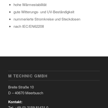
hohe Wärmestabilität
gute Witterungs- und UV-Beständigkeit
nummerierte Stromkreise und Steckdosen
nach IEC/EN62208
M TECHNIC GMBH
Breite Straße 10
D – 40670 Meerbusch
Kontakt:
Tel: +49 (0) 2159 81431 0