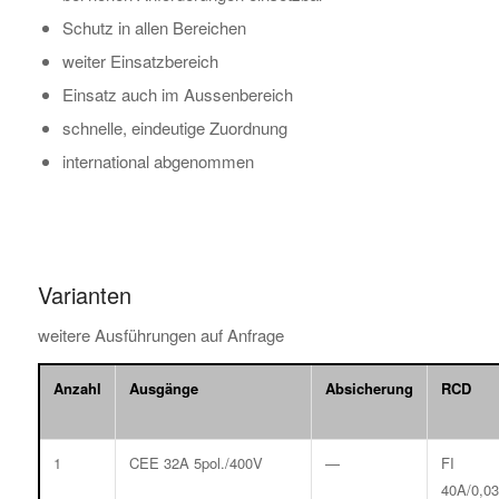
Schutz in allen Bereichen
weiter Einsatzbereich
Einsatz auch im Aussenbereich
schnelle, eindeutige Zuordnung
international abgenommen
Varianten
weitere Ausführungen auf Anfrage
Anzahl
Ausgänge
Absicherung
RCD
1
CEE 32A 5pol./400V
—
FI
40A/0,03