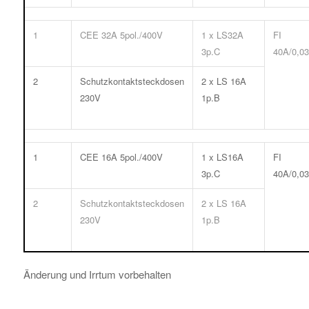
1
CEE 32A 5pol./400V
1 x LS32A
FI
3p.C
40A/0,03
2
Schutzkontaktsteckdosen
2 x LS 16A
230V
1p.B
1
CEE 16A 5pol./400V
1 x LS16A
FI
3p.C
40A/0,03
2
Schutzkontaktsteckdosen
2 x LS 16A
230V
1p.B
Änderung und Irrtum vorbehalten