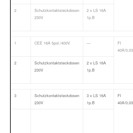
2
Schutzkontaktsteckdosen
2 x LS 16A
230V
1p.B
1
CEE 16A 5pol./400V
—
FI
40A/0,03
2
Schutzkontaktsteckdosen
2 x LS 16A
230V
1p.B
3
Schutzkontaktsteckdosen
3 x LS 16A
FI
230V
1p.B
40A/0,03